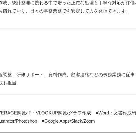
作成、統計整理に携わる中で培った正確な処理と丁寧な対応が評価され
t編集にも慣れており、日々の事務業務でも安定して力を発揮できます。
程調整、研修サポート、資料作成、顧客連絡などの事務業務に従事
成も担当。
AVERAGE関数/IF・VLOOKUP関数/グラフ作成 ■Word：文書作成/作
ator/Photoshop ■Google Apps/Slack/Zoom