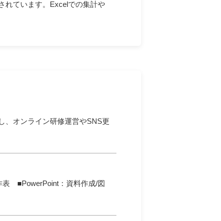
ています。Excelでの集計や
し、オンライン研修運営やSNS更
表 ■PowerPoint：資料作成/図