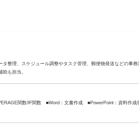
ータ整理、スケジュール調整やタスク管理、郵便物発送などの事務
補助も担当。
AVERAGE関数/IF関数 ■Word：文書作成 ■PowerPoint：資料