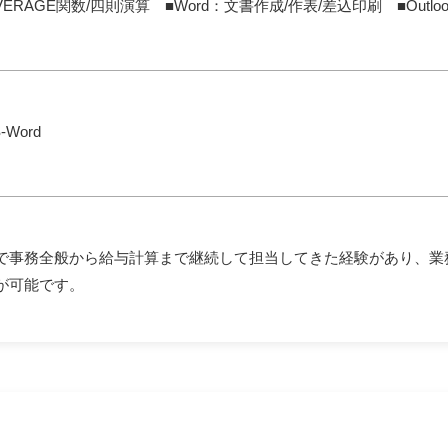
VERAGE関数/四則演算 ■Word：文書作成/作表/差込印刷 ■Outlook/Zo
-Word
で事務全般から給与計算まで継続して担当してきた経験があり、業
が可能です。