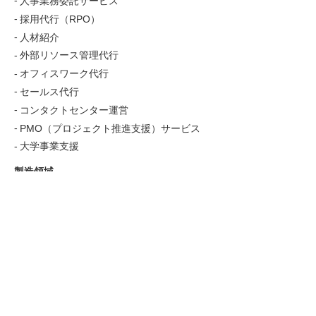
人事業務委託サービス
採用代行（RPO）
人材紹介
外部リソース管理代行
オフィスワーク代行
セールス代行
コンタクトセンター運営
PMO（プロジェクト推進支援）サービス
大学事業支援
製造領域
製造派遣
構内請負
生産設備製造
活用事例・お役立ち情報
お役立ち情報
導入事例
派遣活用事例