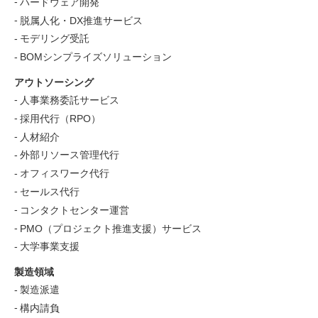
ハードウェア開発
・共同利用する者の範囲：パーソルファクトリーパートナー
脱属人化・DX推進サービス
ズ株式会社
モデリング受託
・共同利用の利用目的：（2.と同じ）
BOMシンプライズソリューション
・共同利用する個人情報の管理責任者：パーソルエクセルＨ
Ｒパートナーズ株式会社
アウトソーシング
5．開示対象個人情報の開示等および問合せ窓口
人事業務委託サービス
当社が保有する開示対象個人情報に関して、本人､または代理
採用代行（RPO）
人から個人情報の利用目的の通知､開示､内容の訂正､追加また
人材紹介
は削除､利用の停止､消去および第三者への提供の停止（以下
外部リソース管理代行
「開示等」といいます）の請求があった場合には､当社で定め
オフィスワーク代行
る所定の手続きに則り速やかに対応いたします。
セールス代行
(1) 事業者の名称 パーソルエクセルＨＲパートナーズ株式
コンタクトセンター運営
会社
PMO（プロジェクト推進支援）サービス
(2) 個人情報保護管理者 情報セキュリティ担当執行役員
大学事業支援
TEL：06-6945-0390
(3) 開示対象個人情報の利用目的 上記2.記載の利用目的と
製造領域
同じです。
製造派遣
(4) 開示対象個人情報に関する開示等の手続
構内請負