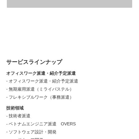
2．個人情報の利用目的
お預かりした個人情報は以下の目的のために利用し、それ以
外の目的には利用いたしません。
(1) お問い合わせへの回答
(2) 当社に希望されたサービスの提供
(3) 緊急事態が発生した際の連絡
(4) 皆さまからのご要望の分析、各種統計データの算出集計、
それらの結果分析を行いサービスの向上を図るため
サービスラインナップ
3．個人情報の取り扱いの委託
当社で定める個人情報保護の水準を満たした委託先に､個人情
オフィスワーク派遣・紹介予定派遣
報の取り扱い業務の全部または一部を外部に委託する場合が
オフィスワーク派遣・紹介予定派遣
あります。
無期雇用派遣（ミライパステル）
4.個人情報の共同利用
フレキシブルワーク（事務派遣）
お問い合わせの内容によりましては、専門性を活かしたサー
技術領域
ビス提供のために当社グループ会社と情報の共同利用をさせ
技術者派遣
ていただく場合がございます。
ベトナムエンジニア派遣 OVERS
・共同利用する個人情報の項目：お問い合わせフォームにご
ソフトウェア設計・開発
入力いただく全ての情報