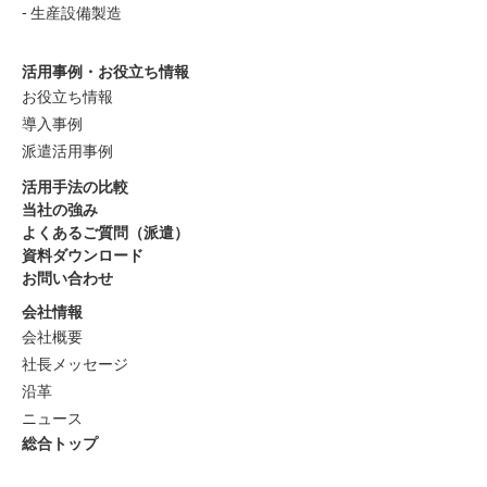
開示等のお申し出先：下記の「個人情報お問い合わせ総合窓
生産設備製造
口」までお問い合わせください。
開示等のお申し出の方式：電話､電子メール､文書等にて承り
活用事例・お役立ち情報
ます。
お役立ち情報
開示方法：口頭開示、書面開示、電子メール開示の3通りで
導入事例
す。
派遣活用事例
本人または代理人であることの確認：当社所定の方法により､
活用手法の比較
本人または代理人であることを確認いたします。
当社の強み
6．本人が容易に認識できない方法による個人情報の取得
よくあるご質問（派遣）
資料ダウンロード
当社WEBサイトでは､クッキー（Cookie）を使用しておりま
お問い合わせ
す。クッキーは､皆様がページをご覧いただく際に必要なシス
テム情報や､ご利用中の皆様を同一人物であると確認するため
会社情報
会社概要
の情報としてのみ使用しており､個人が特定されるような情報
社長メッセージ
は含んでおりません。
沿革
※ブラウザのセキュリティ設定でクッキーを無効にしている
ニュース
場合には､上記機能を利用できません。
総合トップ
個人情報保護に関する苦情･相談窓口
個人情報お問い合わせ総合窓口TEL：06-6945-0390受付時