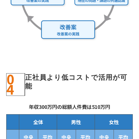
0
正社員より低コストで活用が可
4
能
年収300万円の総額人件費は510万円
全体
男性
女性
中央
平均
中央
平均
中央
平均