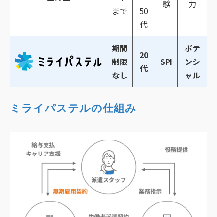
験
力
まで
50
代
期間
ポテ
20
制限
SPI
ンシ
代
なし
ャル
ミライパステルの仕組み