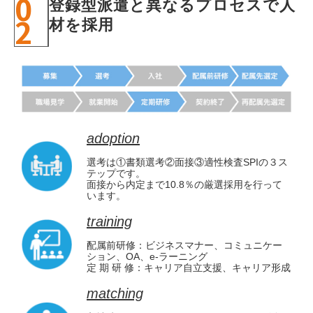
0
登録型派遣と異なるプロセスで人
2
材を採用
adoption
選考は①書類選考②面接③適性検査SPIの３ス
テップです。
面接から内定まで10.8％の厳選採用を行って
います。
training
配属前研修：ビジネスマナー、コミュニケー
ション、OA、e-ラーニング
定 期 研 修：キャリア自立支援、キャリア形成
matching