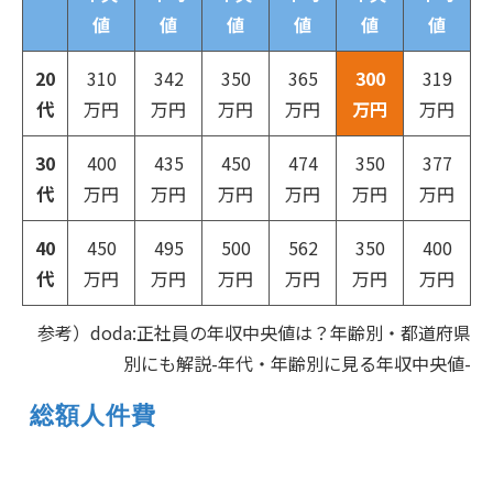
値
値
値
値
値
値
20
310
342
350
365
300
319
代
万円
万円
万円
万円
万円
万円
30
400
435
450
474
350
377
代
万円
万円
万円
万円
万円
万円
40
450
495
500
562
350
400
代
万円
万円
万円
万円
万円
万円
参考）doda:正社員の年収中央値は？年齢別・都道府県
別にも解説-年代・年齢別に見る年収中央値-
 総額人件費