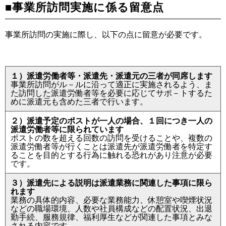
■事業所訪問実施に係る留意点
事業所訪問の実施に際し、以下の点に留意が必要です。
１）派遣労働者等・派遣先・派遣元の三者が同席します
事業所訪問がル－ルに沿って適正に実施されるよう、ま
た訪問した派遣労働者等を必要に応じてサポ－トするた
めに派遣元も含めた三者で行います。
２）派遣予定のポストが一人の場合、１回につき一人の
派遣労働者等に限られています
ポストの数を超える回数の訪問を受けることや、複数の
派遣労働者等が行くことは派遣先が派遣労働者を特定す
ることを目的とする行為に触れる恐れがあり注意が必要
です。
３）派遣先による説明は派遣業務に関連した事項に限ら
れます
業務の具体的内容、必要な業務能力、休憩室や喫煙状況
などの職場環境、人数や社員構成などの配置状況、出退
勤手続、服務規律、福利厚生などが関連した事項とみな
される内容です。