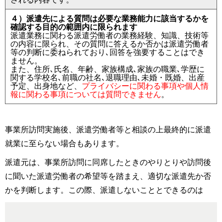
４）派遣先による質問は必要な業務能力に該当するかを
確認する目的の範囲内に限られます
派遣業務に関わる派遣労働者の業務経験、知識、技術等
の内容に限られ、その質問に答えるか否かは派遣労働者
等の判断に委ねられており､回答を強要することはでき
ません。
また、住所､氏名、年齢、家族構成､家族の職業､学歴に
関する学校名､前職の社名､退職理由､未婚・既婚、出産
予定、出身地など、
プライバシーに関わる事項や個人情
報に関わる事項については質問できません
。
事業所訪問実施後、派遣労働者等と相談の上最終的に派遣
就業に至らない場合もあります。
派遣元は、事業所訪問に同席したときのやりとりや訪問後
に聞いた派遣労働者の希望等を踏まえ、適切な派遣先か否
かを判断します。この際、派遣しないこととできるのは