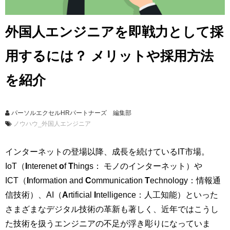
外国人エンジニアを即戦力として採
用するには？ メリットや採用方法
を紹介
パーソルエクセルHRパートナーズ 編集部
ノウハウ_外国人エンジニア
インターネットの登場以降、成長を続けているIT市場。
IoT（
I
nterenet
o
f
T
hings： モノのインターネット）や
ICT（
I
nformation and
C
ommunication
T
echnology：情報通
信技術）、AI（
A
rtificial
I
ntelligence：人工知能）といった
さまざまなデジタル技術の革新も著しく、近年ではこうし
た技術を扱うエンジニアの不足が浮き彫りになっていま