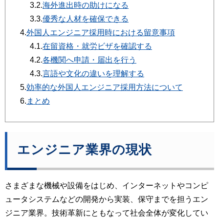
3.2.
海外進出時の助けになる
3.3.
優秀な人材を確保できる
4.
外国人エンジニア採用時における留意事項
4.1.
在留資格・就労ビザを確認する
4.2.
各機関へ申請・届出を行う
4.3.
言語や文化の違いを理解する
5.
効率的な外国人エンジニア採用方法について
6.
まとめ
エンジニア業界の現状
さまざまな機械や設備をはじめ、インターネットやコンピ
ュータシステムなどの開発から実装、保守までを担うエン
ジニア業界。技術革新にともなって社会全体が変化してい