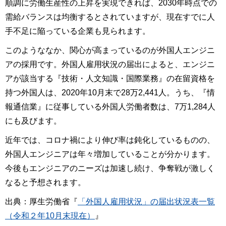
順調に労働生産性の上昇を実現できれば、2030年時点での
需給バランスは均衡するとされていますが、現在すでに人
手不足に陥っている企業も見られます。
このようななか、関心が高まっているのが外国人エンジニ
アの採用です。外国人雇用状況の届出によると、エンジニ
アが該当する『技術・人文知識・国際業務』の在留資格を
持つ外国人は、2020年10月末で28万2,441人。うち、『情
報通信業』に従事している外国人労働者数は、7万1,284人
にも及びます。
近年では、コロナ禍により伸び率は鈍化しているものの、
外国人エンジニアは年々増加していることが分かります。
今後もエンジニアのニーズは加速し続け、争奪戦が激しく
なると予想されます。
出典：厚生労働省『
「外国人雇用状況」の届出状況表一覧
（令和２年10月末現在）
』