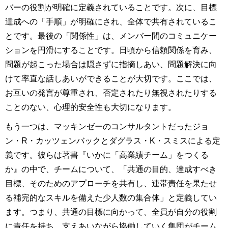
バーの役割が明確に定義されていることです。次に、目標
達成への「手順」が明確にされ、全体で共有されているこ
とです。最後の「関係性」は、メンバー間のコミュニケー
ションを円滑にすることです。日頃から信頼関係を育み、
問題が起こった場合は隠さずに指摘しあい、問題解決に向
けて率直な話しあいができることが大切です。ここでは、
お互いの発言が尊重され、否定されたり無視されたりする
ことのない、心理的安全性も大切になります。
もう一つは、マッキンゼーのコンサルタントだったジョ
ン・R・カッツェンバックとダグラス・K・スミスによる定
義です。彼らは著書『いかに「高業績チーム」をつくる
か』の中で、チームについて、「共通の目的、達成すべき
目標、そのためのアプローチを共有し、連帯責任を果たせ
る補完的なスキルを備えた少人数の集合体」と定義してい
ます。つまり、共通の目標に向かって、全員が自分の役割
に責任を持ち、支えあいながら協働していく集団がチーム