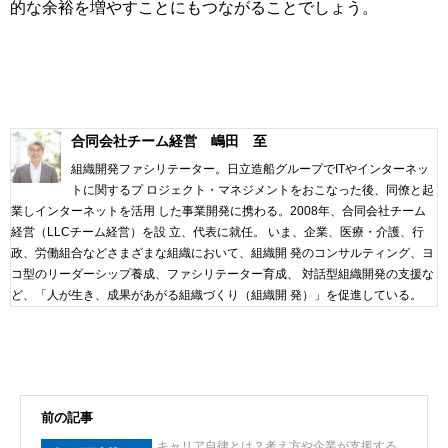
的な余裕を増やすことにもつながることでしょう。
合同会社チーム経営 嶋田 至
組織開発ファシリテーター。日立造船グループでITやインターネッ
トに関するプ ロジェクト・マネジメントをおこなった後、同僚と起
業しインターネットを活用 した事業開発に携わる。2008年、合同会社チーム
経営（LLCチーム経営）を設 立、代表に就任。 いま、企業、医療・介護、行
政、労働組合などさまざまな組織において、組織開 発のコンサルティング、ヨ
コ型のリーダーシップ養成、ファシリテーター育成、 対話型組織開発の支援な
ど、「人が生き、成果があがる組織づくり（組織開 発）」を促進している。
前の記事
キャリア自律とは？考え方や企業が支援する