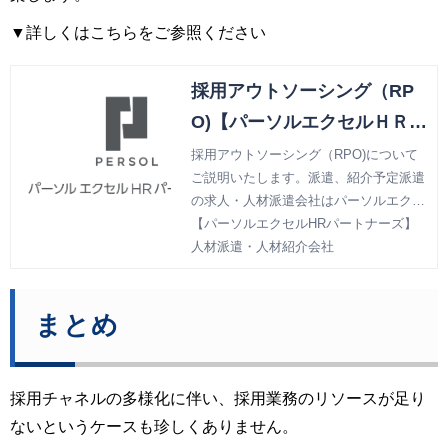
▼詳しくはこちらをご参照ください
採用アウトソーシング（RP
O)【パーソルエクセルＨＲパ
ートナーズ（旧パーソル パ
採用アウトソーシング（RPO)について
ご説明いたします。派遣、紹介予定派遣
ナソニック ＨＲパートナー
の求人・人材派遣会社はパーソルエクセ
ズ）】人材派遣・人材紹介会
ルＨＲパートナーズ（旧パーソル パナ
【パーソルエクセルHRパートナーズ】
社
ソニック ＨＲパートナーズ）。
人材派遣・人材紹介会社
まとめ
採用チャネルの多様化に伴い、採用業務のリソースが足り
ないというケースも珍しくありません。