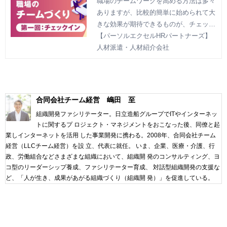
職場のチームワークを高める方法は多々
ありますが、比較的簡単に始められて大
ン
きな効果が期待できるものが、チェック
インとフィードバックです。チェックイ
【パーソルエクセルHRパートナーズ】
ンとフィードバックについて、２回にわ
人材派遣・人材紹介会社
たってご紹介します。
合同会社チーム経営 嶋田 至
組織開発ファシリテーター。日立造船グループでITやインターネッ
トに関するプ ロジェクト・マネジメントをおこなった後、同僚と起
業しインターネットを活用 した事業開発に携わる。2008年、合同会社チーム
経営（LLCチーム経営）を設 立、代表に就任。 いま、企業、医療・介護、行
政、労働組合などさまざまな組織において、組織開 発のコンサルティング、ヨ
コ型のリーダーシップ養成、ファシリテーター育成、 対話型組織開発の支援な
ど、「人が生き、成果があがる組織づくり（組織開 発）」を促進している。