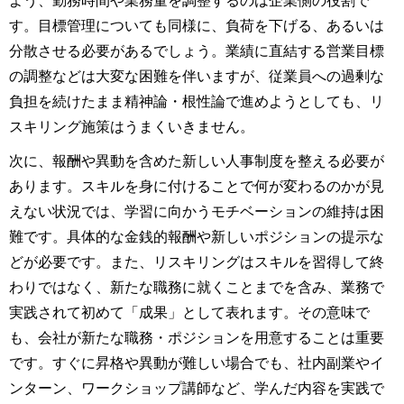
よう、勤務時間や業務量を調整するのは企業側の役割で
す。目標管理についても同様に、負荷を下げる、あるいは
分散させる必要があるでしょう。業績に直結する営業目標
の調整などは大変な困難を伴いますが、従業員への過剰な
負担を続けたまま精神論・根性論で進めようとしても、リ
スキリング施策はうまくいきません。
次に、報酬や異動を含めた新しい人事制度を整える必要が
あります。スキルを身に付けることで何が変わるのかが見
えない状況では、学習に向かうモチベーションの維持は困
難です。具体的な金銭的報酬や新しいポジションの提示な
どが必要です。また、リスキリングはスキルを習得して終
わりではなく、新たな職務に就くことまでを含み、業務で
実践されて初めて「成果」として表れます。その意味で
も、会社が新たな職務・ポジションを用意することは重要
です。すぐに昇格や異動が難しい場合でも、社内副業やイ
ンターン、ワークショップ講師など、学んだ内容を実践で