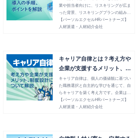
業や担当者向けに、リスキリングが広ま
った背景、リスキリングプランの組み
方・進め方、施策実行時のポイントなど
【パーソルエクセルHRパートナーズ】
を解説していきます。
人材派遣・人材紹介会社
キャリア自律とは？考え方や
企業が支援するメリット、制
度設計について解説
キャリア自律は、個人の価値観に基づい
た職務選択と自主的な学びを通じて、自
らキャリアを築く考え方です。企業は社
会の変化に対応し、従来の組織主導型か
【パーソルエクセルHRパートナーズ】
ら個人が主導するキャリア形成へとシフ
人材派遣・人材紹介会社
トしています。この記事では、その中核
となる理念とその背景について解説しま
す。