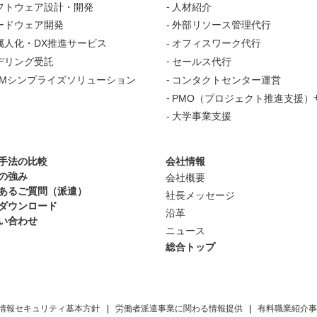
フトウェア設計・開発
人材紹介
ードウェア開発
外部リソース管理代行
属人化・DX推進サービス
オフィスワーク代行
デリング受託
セールス代行
OMシンプライズソリューション
コンタクトセンター運営
PMO（プロジェクト推進支援）
大学事業支援
手法の比較
会社情報
の強み
会社概要
あるご質問（派遣）
社長メッセージ
ダウンロード
沿革
い合わせ
ニュース
総合トップ
情報セキュリティ基本方針
労働者派遣事業に関わる情報提供
有料職業紹介事