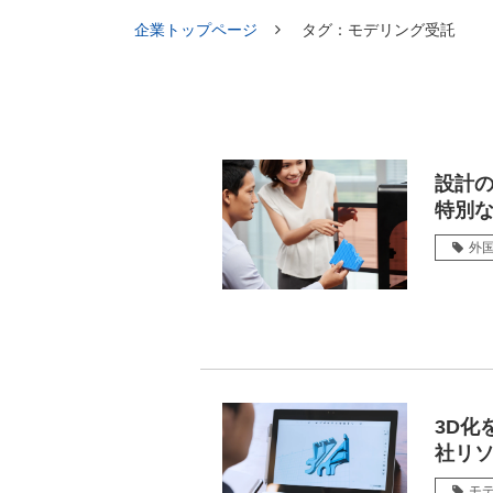
企業トップページ
タグ：モデリング受託
設計の
特別
外
3D化
社リ
モ